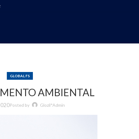
2
Início
GLOBAL FS
MENTO AMBIENTAL
2020
Posted by
Glozil*Admin