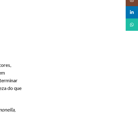
linked
What
tores,
dem
terminar
eza do que
monella,