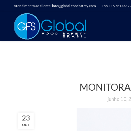
Atendimento ao cliente:
info@global-foodsafety.com
+55 11 97814537
MONITORA
junho 10, 
23
OUT