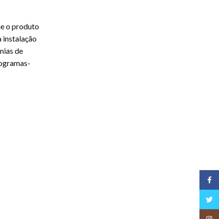
ue o produto
a instalação
nias de
rogramas-
Face
Twitt
Insta