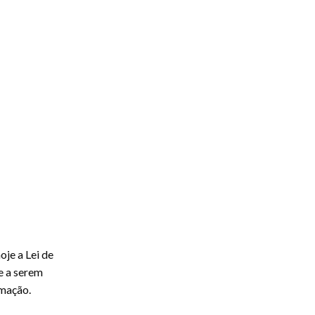
oje a Lei de
e a serem
rmação.