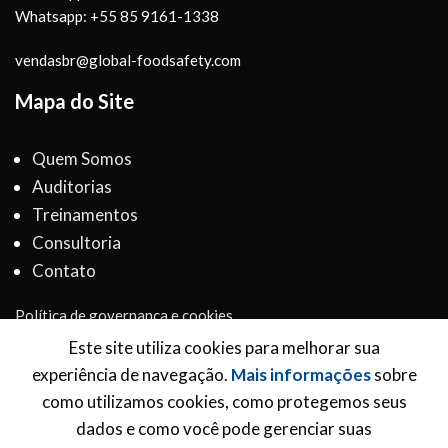
Whatsapp: +55 85 9161-1338
vendasbr@global-foodsafety.com
Mapa do Site
Quem Somos
Auditorias
Treinamentos
Consultoria
Contato
Política de governança e cookies
Termos e Condições
Este site utiliza cookies para melhorar sua
experiência de navegação.
Mais informações
sobre
Inscreva-se para receber novidades
como utilizamos cookies, como protegemos seus
dados e como você pode gerenciar suas
*
Email Address