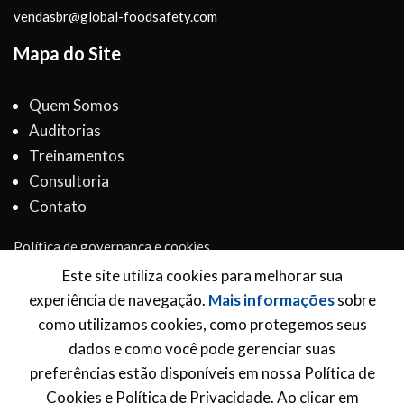
vendasbr@global-foodsafety.com
Mapa do Site
Quem Somos
Auditorias
Treinamentos
Consultoria
Contato
Política de governança e cookies
Termos e Condições
Este site utiliza cookies para melhorar sua
experiência de navegação.
Mais informações
sobre
Inscreva-se para receber novidades
como utilizamos cookies, como protegemos seus
dados e como você pode gerenciar suas
*
Email Address
preferências estão disponíveis em nossa Política de
Cookies e Política de Privacidade. Ao clicar em