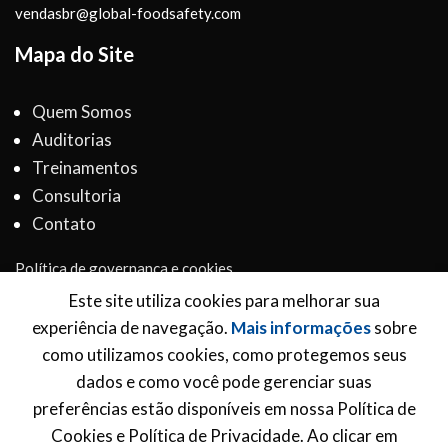
vendasbr@global-foodsafety.com
Mapa do Site
Quem Somos
Auditorias
Treinamentos
Consultoria
Contato
Política de governança e cookies
Termos e Condições
Este site utiliza cookies para melhorar sua
experiência de navegação.
Mais informações
sobre
Inscreva-se para receber novidades
como utilizamos cookies, como protegemos seus
dados e como você pode gerenciar suas
*
Email Address
preferências estão disponíveis em nossa Política de
Cookies e Política de Privacidade. Ao clicar em