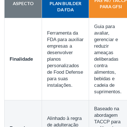
PAS 96 / TACCP
ASPECTO
PLAN BUILDER
PARA GFSI
DA FDA
Guia para
Ferramenta da
avaliar,
FDA para auxiliar
gerenciar e
empresas a
reduzir
desenvolver
ameaças
Finalidade
planos
deliberadas
personalizados
contra
de Food Defense
alimentos,
para suas
bebidas e
instalações.
cadeia de
suprimentos.
Baseado na
abordagem
Alinhado à regra
TACCP para
de adulteração