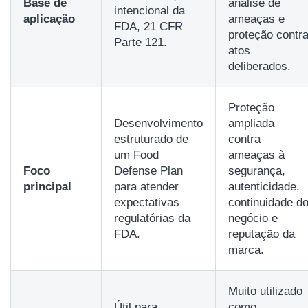
Base de
análise de
intencional da
aplicação
ameaças e
FDA, 21 CFR
proteção contr
Parte 121.
atos
deliberados.
Proteção
Desenvolvimento
ampliada
estruturado de
contra
um Food
ameaças à
Foco
Defense Plan
segurança,
principal
para atender
autenticidade,
expectativas
continuidade d
regulatórias da
negócio e
FDA.
reputação da
marca.
Muito utilizado
Útil para
como