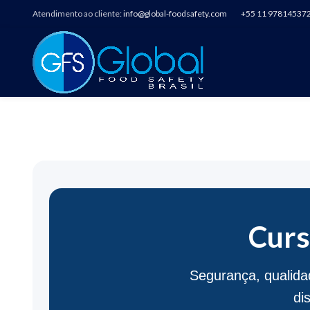
Atendimento ao cliente:
info@global-foodsafety.com
+55 11 97814537
CURSO O
Curs
Segurança, qualida
di