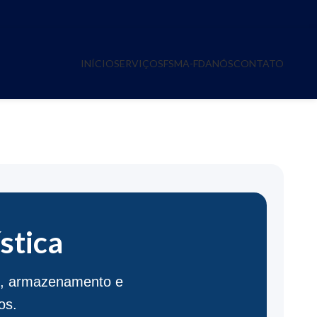
INÍCIO
SERVIÇOS
FSMA-FDA
NÓS
CONTATO
OGISTICA
stica
te, armazenamento e
os.