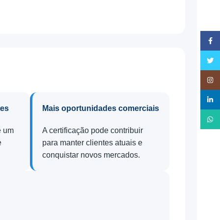
Face
Twitt
Insta
linked
tes
Mais oportunidades comerciais
What
é um
A certificação pode contribuir
e
para manter clientes atuais e
conquistar novos mercados.