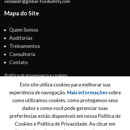
vendasbr@global-foodsafety.com
Mapa do Site
Quem Somos
Auditorias
Treinamentos
Consultoria
Contato
Política de governança e cookies
Termos e Condições
Este site utiliza cookies para melhorar sua
experiência de navegação.
Mais informações
sobre
Inscreva-se para receber novidades
como utilizamos cookies, como protegemos seus
dados e como você pode gerenciar suas
*
Email Address
preferências estão disponíveis em nossa Política de
Cookies e Política de Privacidade. Ao clicar em