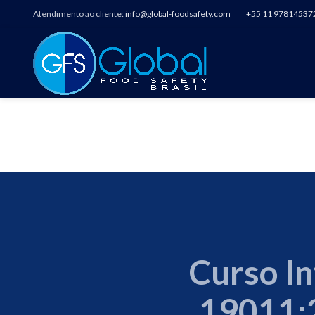
Atendimento ao cliente:
info@global-foodsafety.com
+55 11 97814537
CURSO INTERPRE
PR
Curso I
19011:2