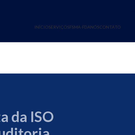
INÍCIO
SERVIÇOS
FSMA-FDA
NÓS
CONTATO
ISO 19011-2026-
RIA
a da ISO
uditoria