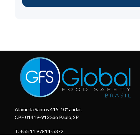
Alameda Santos 415-10° andar.
CPE 01419-913 São Paulo, SP
T: +55 11 97814-5372
WhatsApp: +55 11 97814-5372