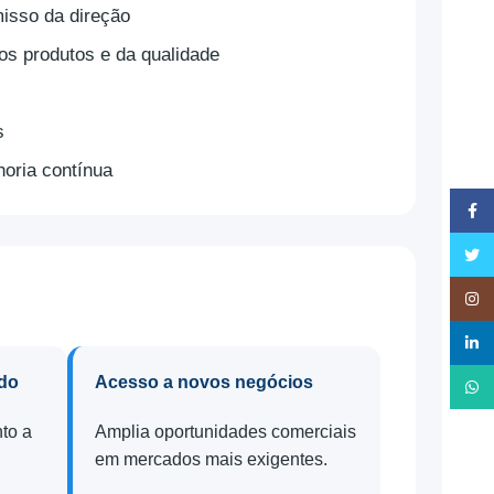
isso da direção
s produtos e da qualidade
s
horia contínua
Face
Twitt
Insta
linked
ado
Acesso a novos negócios
What
nto a
Amplia oportunidades comerciais
em mercados mais exigentes.