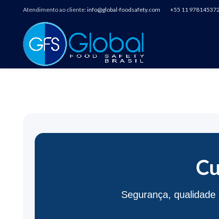
Atendimento ao cliente:
info@global-foodsafety.com
+55 11 97814537
CURS
Cu
Segurança, qualidade 