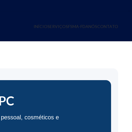
INÍCIO
SERVIÇOS
FSMA-FDA
NÓS
CONTATO
S HPC
HPC
 pessoal, cosméticos e