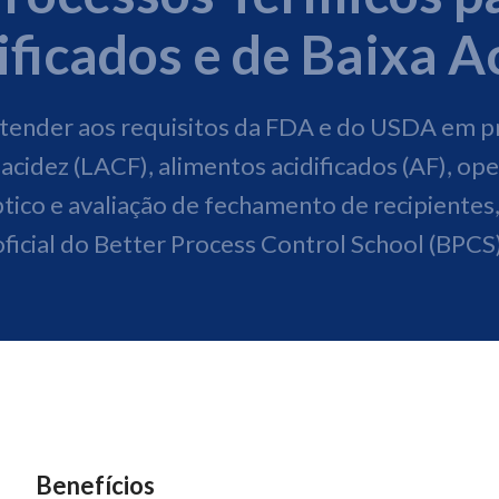
ificados e de Baixa A
atender aos requisitos da FDA e do USDA em p
acidez (LACF), alimentos acidificados (AF), op
ico e avaliação de fechamento de recipientes,
oficial do Better Process Control School (BPCS)
Benefícios