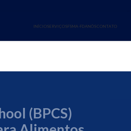
INÍCIO
SERVIÇOS
FSMA-FDA
NÓS
CONTATO
ÉRMICOS PARA
CIDIFICADOS
chool (BPCS)
ara Alimentos