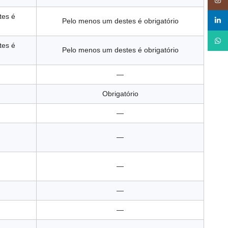
tes é
linked
Pelo menos um destes é obrigatório
What
tes é
Pelo menos um destes é obrigatório
—
Obrigatório
—
—
—
—
—