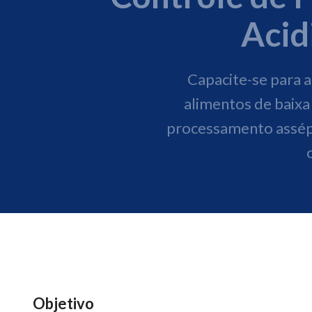
Acid
Capacite-se para 
alimentos de baixa 
processamento assépt
Objetivo