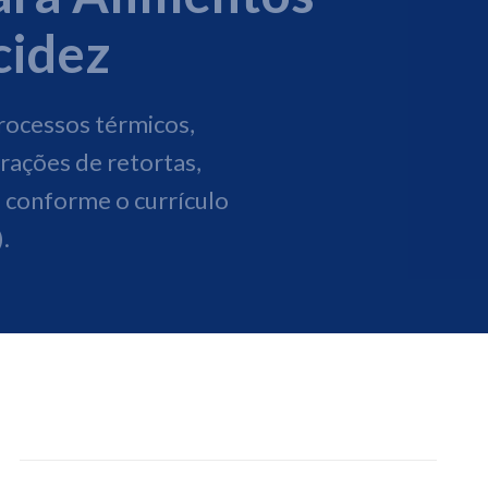
cidez
rocessos térmicos,
erações de retortas,
 conforme o currículo
.