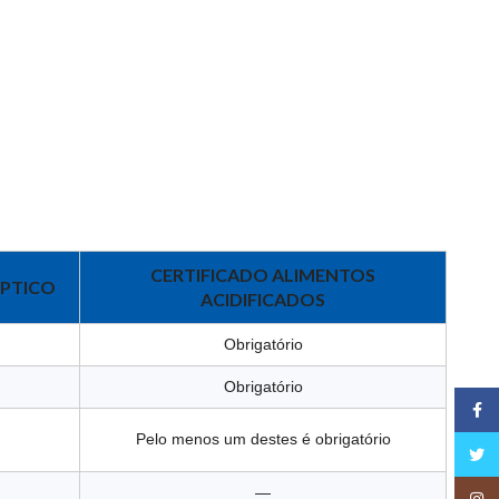
CERTIFICADO ALIMENTOS
ÉPTICO
ACIDIFICADOS
Obrigatório
Obrigatório
Face
Pelo menos um destes é obrigatório
Twitt
—
Insta