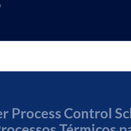
2
OLE DE PROCESSOS T
DE BAIXA ACIDEZ E A
r Process Control S
Processos Térmicos p