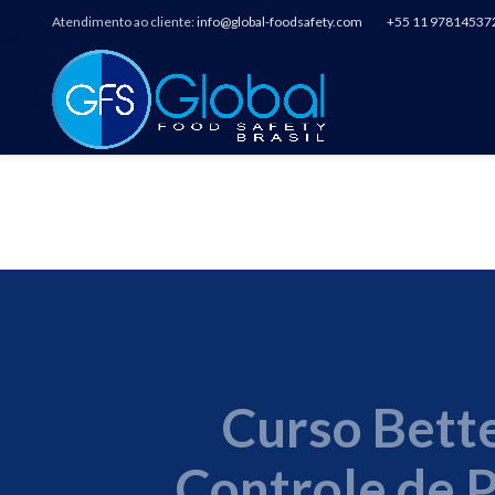
Atendimento ao cliente:
info@global-foodsafety.com
+55 11 97814537
CURSO CONTR
ALIMENTOS 
Curso Bette
Controle de 