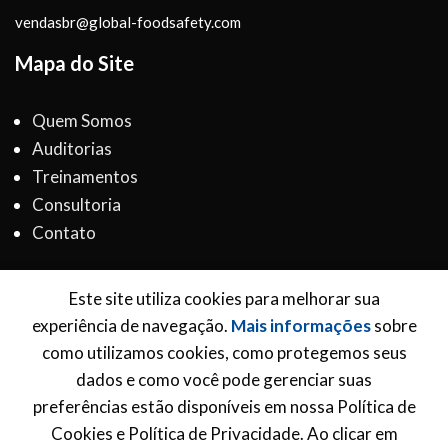
vendasbr@global-foodsafety.com
Mapa do Site
Quem Somos
Auditorias
Treinamentos
Consultoria
Contato
Política de governança e cookies
Este site utiliza cookies para melhorar sua
Termos e Condições
experiência de navegação.
Mais informações
sobre
Inscreva-se para receber novidades
como utilizamos cookies, como protegemos seus
dados e como você pode gerenciar suas
*
Email Address
preferências estão disponíveis em nossa Política de
Cookies e Política de Privacidade. Ao clicar em